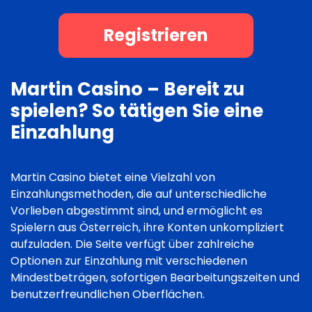
Registrieren
Martin Casino – Bereit zu
spielen? So tätigen Sie eine
Einzahlung
Martin Casino bietet eine Vielzahl von
Einzahlungsmethoden, die auf unterschiedliche
Vorlieben abgestimmt sind, und ermöglicht es
Spielern aus Österreich, ihre Konten unkompliziert
aufzuladen. Die Seite verfügt über zahlreiche
Optionen zur Einzahlung mit verschiedenen
Mindestbeträgen, sofortigen Bearbeitungszeiten und
benutzerfreundlichen Oberflächen.