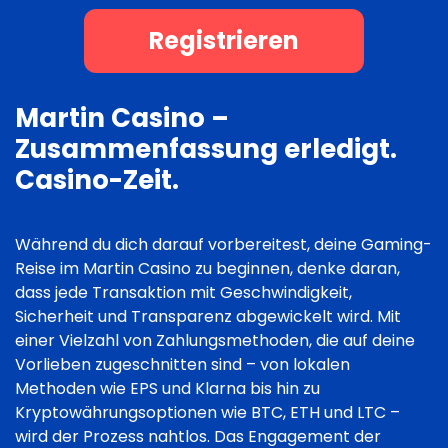
Registrieren
Martin Casino –
Zusammenfassung erledigt.
Casino-Zeit.
Während du dich darauf vorbereitest, deine Gaming-
Reise im Martin Casino zu beginnen, denke daran,
dass jede Transaktion mit Geschwindigkeit,
Sicherheit und Transparenz abgewickelt wird. Mit
einer Vielzahl von Zahlungsmethoden, die auf deine
Vorlieben zugeschnitten sind – von lokalen
Methoden wie EPS und Klarna bis hin zu
Kryptowährungsoptionen wie BTC, ETH und LTC –
wird der Prozess nahtlos. Das Engagement der