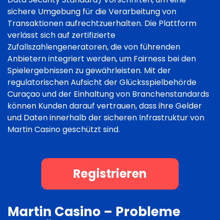
sichere Umgebung für die Verarbeitung von
Transaktionen aufrechtzuerhalten. Die Plattform
verlässt sich auf zertifizierte
Zufallszahlengeneratoren, die von führenden
Anbietern integriert werden, um Fairness bei den
Spielergebnissen zu gewährleisten. Mit der
regulatorischen Aufsicht der Glücksspielbehörde
Curaçao und der Einhaltung von Branchenstandards
können Kunden darauf vertrauen, dass ihre Gelder
und Daten innerhalb der sicheren Infrastruktur von
Martin Casino geschützt sind.
Registrieren
Martin Casino – Probleme