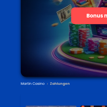
Bonus 
›
Martin Casino
Zahlungen