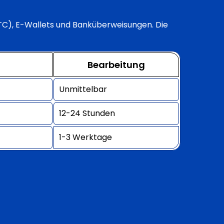
TC), E-Wallets und Banküberweisungen. Die
Bearbeitung
Unmittelbar
12-24 Stunden
1-3 Werktage