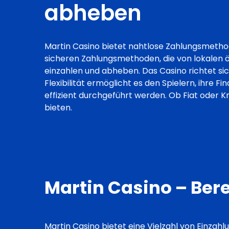
abheben
Martin Casino bietet nahtlose Zahlungsmethod
sicheren Zahlungsmethoden, die von lokalen ö
einzahlen und abheben. Das Casino richtet si
Flexibilität ermöglicht es den Spielern, ihre 
effizient durchgeführt werden. Ob Fiat oder K
bieten.
Martin Casino – Bere
Martin Casino bietet eine Vielzahl von Einzah