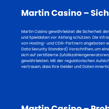
Martin Casino – Sich
Martin Casino gewährleistet die Sicherheit d
und Spieldaten vor Abfang schützen. Die Inf
von Hosting- und CDN-Partnern angeboten wer
Data Security Standard) Vorschriften, um ein
sich auf zertifizierte Zufallszahlengeneratore
gewährleisten. Mit der regulatorischen Aufs
vertrauen, dass ihre Gelder und Daten innerha
Martin Casino – Pro