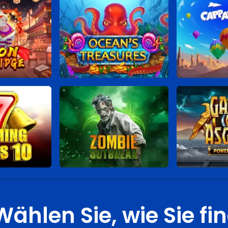
Wählen Sie, wie Sie fi