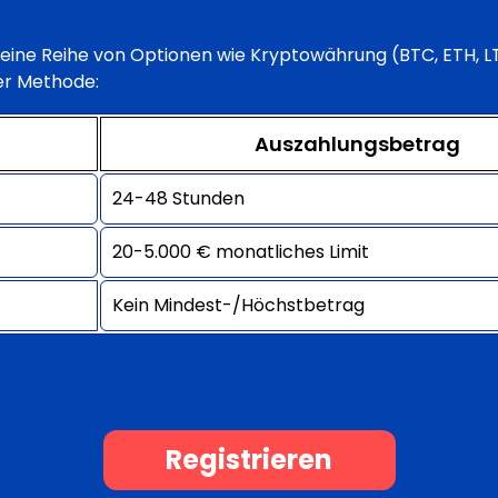
eine Reihe von Optionen wie Kryptowährung (BTC, ETH, L
er Methode:
Auszahlungsbetrag
24-48 Stunden
20-5.000 € monatliches Limit
Kein Mindest-/Höchstbetrag
Registrieren