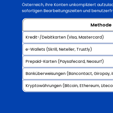
Österreich, ihre Konten unkompliziert aufzula
sofortigen Bearbeitungszeiten und benutzerf
Methode
Kredit-/Debitkarten (Visa, Mastercard)
e-Wallets (Skrill, Neteller, Trustly)
Prepaid-Karten (Paysafecard, Neosurf)
Banküberweisungen (Bancontact, Giropay, i
Kryptowährungen (Bitcoin, Ethereum, Liteco