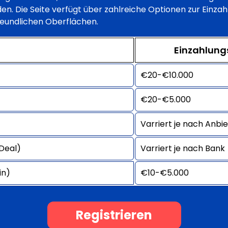
den. Die Seite verfügt über zahlreiche Optionen zur Einz
reundlichen Oberflächen.
Einzahlung
€20-€10.000
€20-€5.000
Varriert je nach Anbi
Deal)
Varriert je nach Bank
in)
€10-€5.000
Registrieren